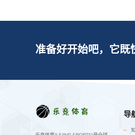
准备好开始吧，它既
导