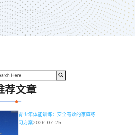
推荐文章
青少年体能训练：安全有效的家庭练
习方案
2026-07-25