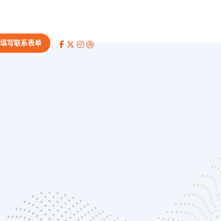
填写联系表单