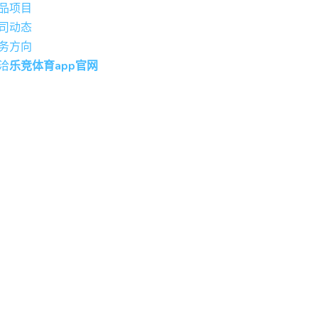
品项目
司动态
务方向
洽
乐竞体育app官网