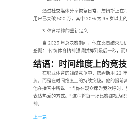
通过社交媒体分享恢复日常，詹姆斯正在打造
用户已突破 500 万，其中 30% 为 35 
3. 体育精神的重新定义
当 2025 年总决赛期间，他在比赛结束
感慨："传统体育精神强调拼搏到最后一秒，而
结语：时间维度上的竞技
在职业体育的残酷竞争中，詹姆斯用 22 
负，而是在时间维度上的持续突破。他的提前离
他在播客中所说："当你在观众席为我欢呼时
表达热爱的方式。" 这种将每一场比赛都视为
神。
上一篇