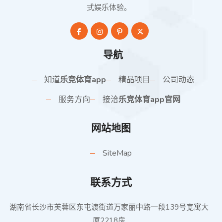
式娱乐体验。
导航
知道
乐竞体育app
精品项目
公司动态
服务方向
接洽
乐竞体育app官网
网站地图
SiteMap
联系方式
湖南省长沙市芙蓉区东屯渡街道万家丽中路一段139号宽寓大
厦2218房