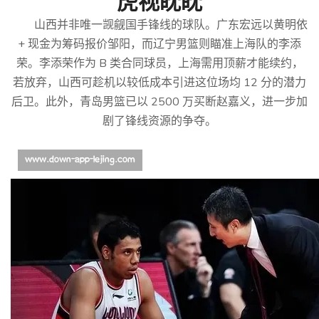
虎视眈眈
山西并非唯一觊觎国手锋线的球队。广东宏远以黄明依
+ 现金为筹码报价邹阳，而辽宁男篮则瞄准上海队的李添
荣。李添荣作为 B 类合同球员，上海需用顶薪才能续约，
若放弃，山西可趁机以较低成本引进这位场均 12 分的潜力
后卫。此外，青岛男篮已以 2500 万买断赵嘉义，进一步加
剧了锋线资源的争夺。