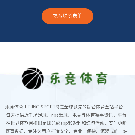
填写联系表单
乐竞体育(LEJING SPORTS)是全球领先的综合体育全站平台，
每天提供近千场足球、nba篮球、电竞等体育赛事资讯，平台
在世界杯期间推出足球竞彩app和返利和红包活动，实时更新
赛事数据，专注为用户打造安全、专业、便捷、沉浸式的一站