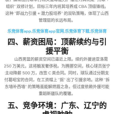
组织” 双修计划，目标三年内将其培养成 CBA 顶级锋线。
这种 “即战力引援 + 潜力股培养” 的双轨策略，体现了山西
管理层的长远布局。
乐竞体育app,乐竞体育app官网,乐竞体育下载,乐竞体育
四、薪资困局：顶薪续约与引
援平衡
山西男篮的薪资空间已逼近上限。续约外援迪亚洛需
250 万美元，这将触发奢侈税。为腾挪空间，核心球员张宁
主动降薪 500 万，改签 C 类合同。同时，球队通过分期支
付葛昭宝的合同，在工资帽上 “抠” 出了引援余地。这种 “拆
东墙补西墙” 的策略虽能解燃眉之急，但过度依赖外援可能
重蹈新疆队的覆辙。
五、竞争环境：广东、辽宁的