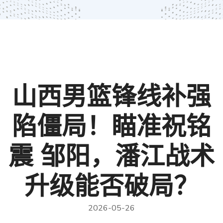
山西男篮锋线补强
陷僵局！瞄准祝铭
震 邹阳，潘江战术
升级能否破局？
2026-05-26