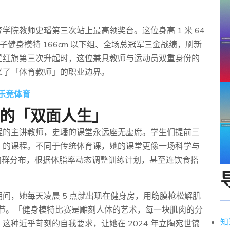
院教师史璠第三次站上最高领奖台。这位身高 1 米 64
女子健身模特 166cm 以下组、全场总冠军三金战绩，刷新
星红旗第三次升起时，这位兼具教师与运动员双重身份的
义了「体育教师」的职业边界。
,乐竞体育
的「双面人生」
程的主讲教师，史璠的课堂永远座无虚席。学生们提前三
」的课程。不同于传统体育课，她的课堂更像一场科学与
肌肉群分布，根据体脂率动态调整训练计划，甚至连饮食搭
间，她每天凌晨 5 点就出现在健身房，用筋膜枪松解肌
作细节。「健身模特比赛是雕刻人体的艺术，每一块肌肉的分
知
种近乎苛刻的自我要求，让她在 2024 年立陶宛世锦