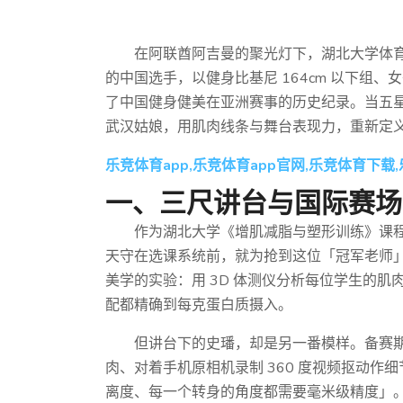
在阿联酋阿吉曼的聚光灯下，湖北大学体育学
的中国选手，以健身比基尼 164cm 以下组、
了中国健身健美在亚洲赛事的历史纪录。当五
武汉姑娘，用肌肉线条与舞台表现力，重新定
乐竞体育app,乐竞体育app官网,乐竞体育下载
一、三尺讲台与国际赛场
作为湖北大学《增肌减脂与塑形训练》课
天守在选课系统前，就为抢到这位「冠军老师
美学的实验：用 3D 体测仪分析每位学生的
配都精确到每克蛋白质摄入。
但讲台下的史璠，却是另一番模样。备赛期
肉、对着手机原相机录制 360 度视频抠动
离度、每一个转身的角度都需要毫米级精度」。这