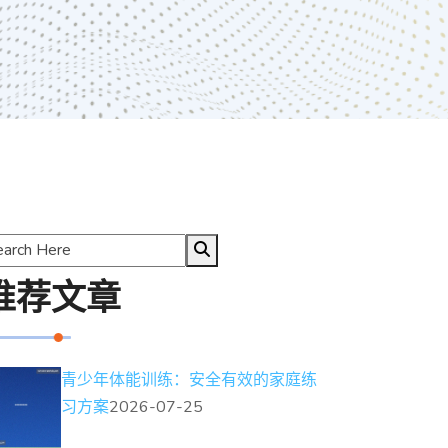
推荐文章
青少年体能训练：安全有效的家庭练
习方案
2026-07-25