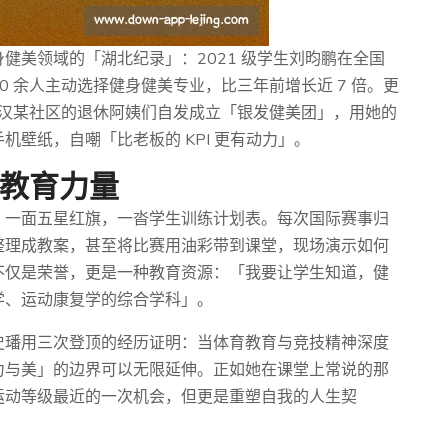
健美领域的「湖北纪录」：2021 级学生刘昀鹏在全国
20 余人主动选择健身健美专业，比三年前增长近 7 倍。更
武汉某社区的退休阿姨们自发成立「银发健美团」，用她的
壁纸，自嘲「比老板的 KPI 更有动力」。
教育力量
：一面五星红旗，一沓学生训练计划表。每次国际赛事归
整理成教案，甚至将比赛用油彩带到课堂，现场演示如何
不仅是荣誉，更是一种教育资源：「我要让学生知道，健
学、运动康复学的综合学科」。
史璠用三次登顶的经历证明：当体育教育与竞技精神深度
力与美」的边界可以无限延伸。正如她在课堂上常说的那
运动等级最近的一次机会，但更是重塑自我的人生契