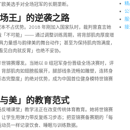
精
了欧美选手对全场冠军的长期垄断。
公
场王」的逆袭之路
服
接
领域本不占优势。2018 年刚加入国家队时，裁判曾直言她
「不可能」—— 通过调整训练周期，将背部肌肉厚度增
兼具力量感与韵律美的舞台动作；甚至为保持肌肉饱满度，
「看见白肉就反胃」也绝不妥协。
 年世锦赛爆发。当她以 B 组冠军身份晋级全场决赛时，评
，背部肌肉如翅膀般展开，腿部线条流畅如雕塑，连转身
形态完整度」的绝对优势，成为中国首位健身模特世锦赛
与美」的教育范式
场反哺课堂」教学法正在改变传统体育教育。她将世锦赛
，让学生用弹力带反复练习步态；把亚锦赛备赛期的「每
运动员一样记录饮食、睡眠与训练数据。