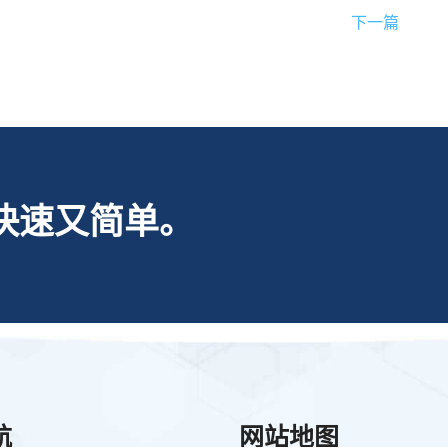
下一篇
快速又简单。
航
网站地图