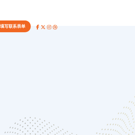
填写联系表单