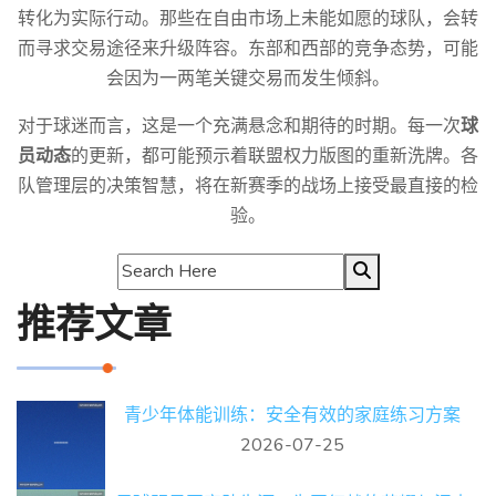
转化为实际行动。那些在自由市场上未能如愿的球队，会转
而寻求交易途径来升级阵容。东部和西部的竞争态势，可能
会因为一两笔关键交易而发生倾斜。
对于球迷而言，这是一个充满悬念和期待的时期。每一次
球
员动态
的更新，都可能预示着联盟权力版图的重新洗牌。各
队管理层的决策智慧，将在新赛季的战场上接受最直接的检
验。
推荐文章
青少年体能训练：安全有效的家庭练习方案
2026-07-25