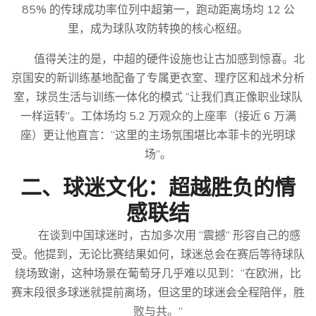
85% 的传球成功率位列中超第一，跑动距离场均 12 公
里，成为球队攻防转换的核心枢纽。
值得关注的是，中超的硬件设施也让古加感到惊喜。北
京国安的新训练基地配备了专属更衣室、理疗区和战术分析
室，球员生活与训练一体化的模式 “让我们真正像职业球队
一样运转”。工体场均 5.2 万观众的上座率（接近 6 万满
座）更让他直言：“这里的主场氛围堪比本菲卡的光明球
场”。
二、球迷文化：超越胜负的情
感联结
在谈到中国球迷时，古加多次用 “震撼” 形容自己的感
受。他提到，无论比赛结果如何，球迷总会在赛后等待球队
绕场致谢，这种场景在葡萄牙几乎难以见到：“在欧洲，比
赛末段很多球迷就提前离场，但这里的球迷会全程陪伴，胜
败与共。”