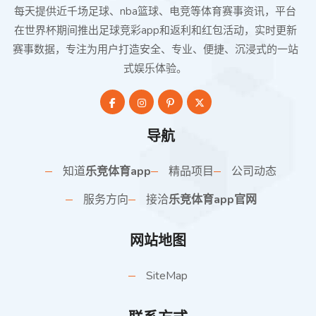
每天提供近千场足球、nba篮球、电竞等体育赛事资讯，平台
在世界杯期间推出足球竞彩app和返利和红包活动，实时更新
赛事数据，专注为用户打造安全、专业、便捷、沉浸式的一站
式娱乐体验。
导航
知道
乐竞体育app
精品项目
公司动态
服务方向
接洽
乐竞体育app官网
网站地图
SiteMap