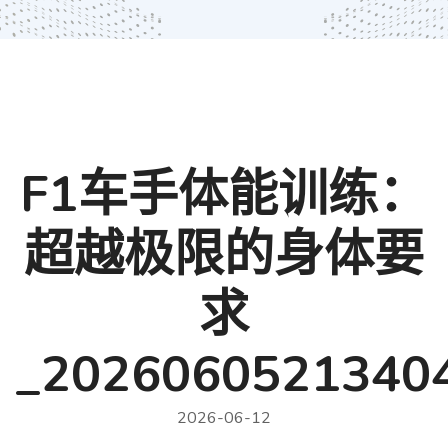
F1车手体能训练：
超越极限的身体要
求
_2026060521340
2026-06-12