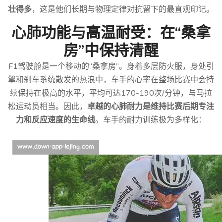
壮得多
，这是他们长期与物理定律对抗留下的最直观印记。
心肺功能与高温耐受：在“桑拿
房”中保持清醒
F1驾驶舱是一个移动的“桑拿房”。身着多层防火服，身处引
擎和刹车系统散发的热浪中，车手的心率在整场比赛中会持
续保持在极高的水平，平均可达170-190次/分钟，与马拉
松运动员相当。因此，
卓越的心肺耐力是维持比赛后期专注
力和反应速度的生命线
。车手的耐力训练极为多样化：