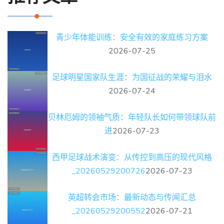
青少年体能训练：安全有效的家庭练习方案
2026-07-25
足球明星国家队生涯：为国征战的荣耀与泪水
2026-07-24
贝林厄姆的领袖气质：年轻队长如何带领球队前
进
2026-07-23
西甲足球战术演变：从传控到高压的现代风格
_20260529200726
2026-07-23
英超转会市场：最新动态与传闻汇总
_20260529200552
2026-07-21