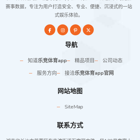
赛事数据，专注为用户打造安全、专业、便捷、沉浸式的一站
式娱乐体验。
导航
知道
乐竞体育app
精品项目
公司动态
服务方向
接洽
乐竞体育app官网
网站地图
SiteMap
联系方式