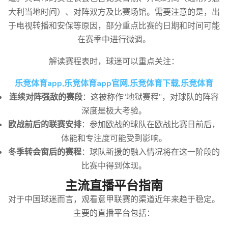
大利当地时间）、对阵双方及比赛场馆。需要注意的是，出
于电视转播和安保等原因，部分重点比赛的日期和时间可能
在赛季中进行微调。
解读赛程表时，球迷可以重点关注：
乐竞体育app,乐竞体育app官网,乐竞体育下载,乐竞体育
连续对阵强敌的赛段
：这被称作“地狱赛程”，对球队的阵容
深度是极大考验。
欧战前后的联赛安排
：参加欧战的球队在欧战比赛日前后，
体能和专注度可能受到影响。
冬季转会窗后的赛程
：球队新援的融入情况将在这一阶段的
比赛中得到体现。
主流直播平台指南
对于中国球迷而言，观看意甲联赛的渠道近年来趋于稳定。
主要的直播平台包括：