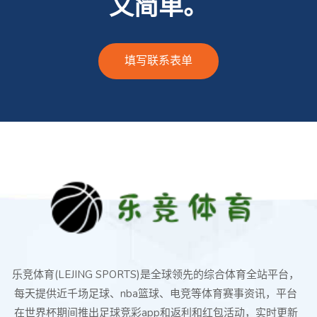
又简单。
填写联系表单
乐竞体育(LEJING SPORTS)是全球领先的综合体育全站平台，
每天提供近千场足球、nba篮球、电竞等体育赛事资讯，平台
在世界杯期间推出足球竞彩app和返利和红包活动，实时更新