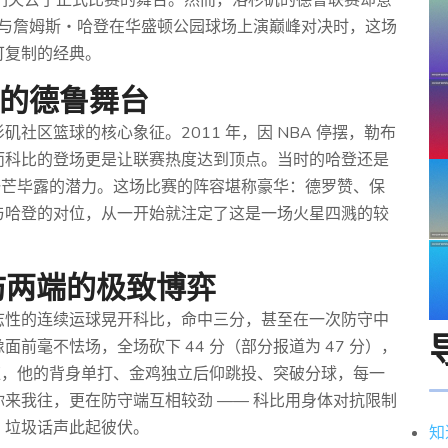
球员们失去了正式比赛的舞台。然而，洛杉矶的德鲁联赛却意
特与詹姆斯・哈登在华盛顿公园球场上演巅峰对决时，这场
可复制的经典。
的德鲁舞台
杉矶社区篮球的核心象征。2011 年，因 NBA 停摆，勒布
而科比的登场更是让联赛热度达到顶点。当时的哈登还是
出锋芒毕露的潜力。这场比赛的阵容堪称豪华：德罗赞、保
与哈登的对位，从一开始就注定了这是一场火星四溅的较
：攻防两端的极致博弈
志性的连续运球晃开科比，命中三分，甚至在一次防守中
前毫不怯场，全场砍下 44 分（部分报道为 47 分），
回应，他的背身单打、金鸡独立后仰跳投、突破分球，每一
来我往，更在防守端互相较劲 —— 科比用身体对抗限制
，垃圾话声此起彼伏。
知