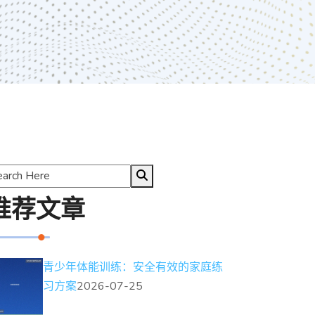
推荐文章
青少年体能训练：安全有效的家庭练
习方案
2026-07-25