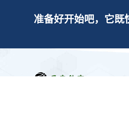
准备好开始吧，它既
导
乐竞体育(LEJING SPORTS)是全球
领先的综合体育全站平台，每天提
供近千场足球、nba篮球、电竞等
体育赛事资讯，平台在世界杯期间