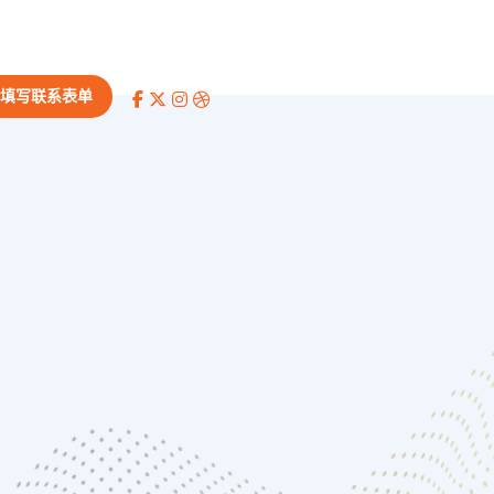
填写联系表单