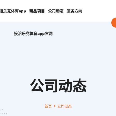
道
乐竞体育app
精品项目
公司动态
服务方向
接洽
乐竞体育app官网
公司动态
首页
公司动态