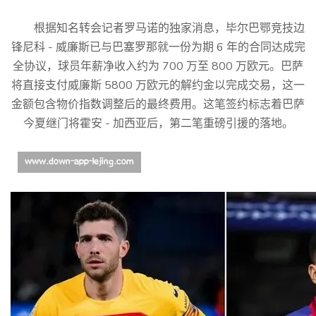
根据知名转会记者罗马诺的独家消息，毕尔巴鄂竞技边
锋尼科 - 威廉斯已与巴塞罗那就一份为期 6 年的合同达成完
全协议，球员年薪净收入约为 700 万至 800 万欧元。巴萨
将直接支付威廉斯 5800 万欧元的解约金以完成交易，这一
金额包含物价指数调整后的最终费用。这笔签约标志着巴萨
今夏继门将霍安 - 加西亚后，第二笔重磅引援的落地。