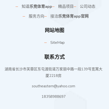
知道
乐竞体育app
精品项目
公司动态
服务方向
接洽
乐竞体育app官网
网站地图
SiteMap
联系方式
湖南省长沙市芙蓉区东屯渡街道万家丽中路一段139号宽寓大
厦2218房
southeastern@yahoo.com
18358988697