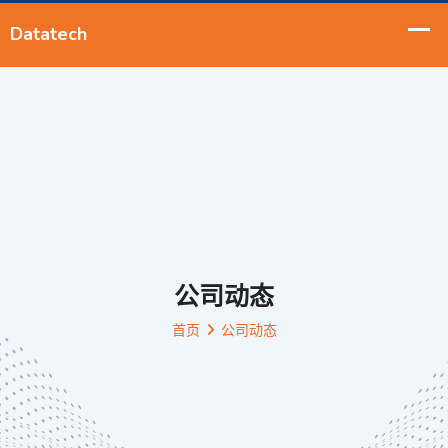
公司动态
首页
公司动态